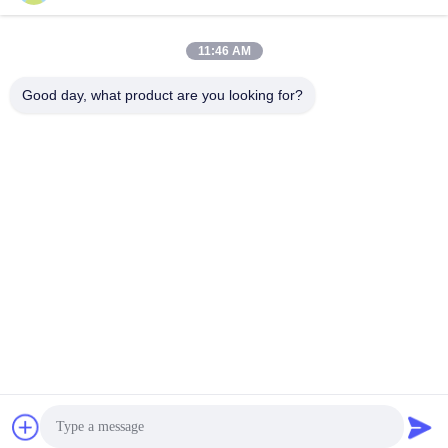
Bad Request
Semua
11:46 AM
spare part penggali
Excavator Final Drive
Good day, what product are you looking for?
Excavator Swing
Bagian Mesin
Gear
Excavator
Ekskavator Travel
Motor Ayunan
Motor
Excavator
Pompa Hidrolik
Bantalan excavator
Excavator
Berlangganan