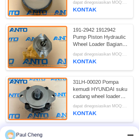
dapat dinegosiasikan MOQ:1 buah
120M 140M
KONTAK
191-2942 1912942
Pump Piston Hydraulic
Wheel Loader Bagian
Mesin Fitting Untuk
dapat dinegosiasikan MOQ:1 buah
3126 950G 962G
KONTAK
31LH-00020 Pompa
kemudi HYUNDAI suku
cadang wheel loader
cocok untuk HL780-7A
dapat dinegosiasikan MOQ:1 buah
HL780-9S
KONTAK
Paul Cheng