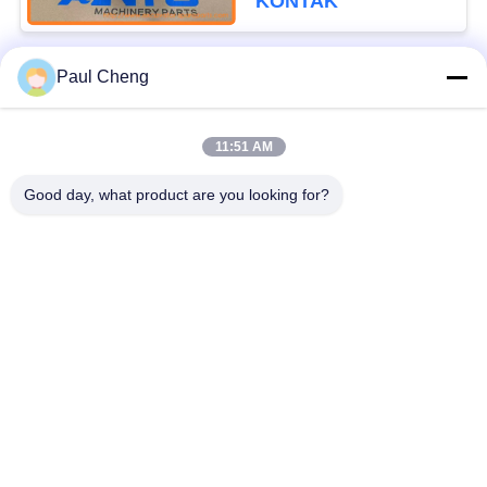
KONTAK
229D
Paul Cheng
Bad Request
Semua
11:51 AM
spare part penggali
Excavator Final Drive
Good day, what product are you looking for?
Excavator Swing
Bagian Mesin
Gear
Excavator
Ekskavator Travel
Motor Ayunan
Motor
Excavator
Pompa Hidrolik
Bantalan excavator
Excavator