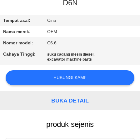
KUALITAS
D6N
BLOG
Tempat asal:
Cina
Nama merek:
OEM
SITEMAP
Nomor model:
C6.6
Cahaya Tinggi:
,
suku cadang mesin diesel
KEBIJAKAN
excavator machine parts
PRIVASI
HUBUNGI KAMI!
BUKA DETAIL
produk sejenis