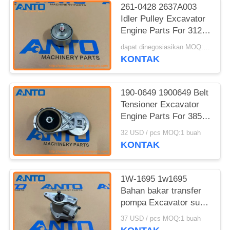
261-0428 2637A003
Idler Pulley Excavator
Engine Parts For 312E
313D2 C4.4 3054C
dapat dinegosiasikan MOQ:1 buah
C6.6
KONTAK
190-0649 1900649 Belt
Tensioner Excavator
Engine Parts For 385B
3196 C-10 C-12 C18
32 USD / pcs MOQ:1 buah
C7 C9
KONTAK
1W-1695 1w1695
Bahan bakar transfer
pompa Excavator suku
cadang cocok untuk
37 USD / pcs MOQ:1 buah
3306 215D 219D 225D