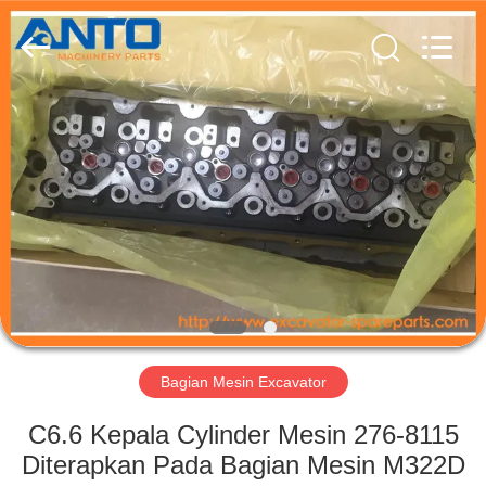
Guangzhou
Anto
Machinery
Parts
Co.,Ltd..
All
Rights
Reserved.
RUMAH
PRODUK
TENTANG
KAMI
TUR
PABRIK
Bagian Mesin Excavator
C6.6 Kepala Cylinder Mesin 276-8115
KONTROL
Diterapkan Pada Bagian Mesin M322D