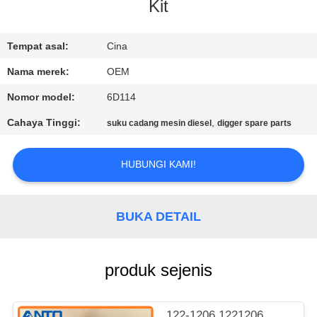
KUALITAS
Kit
BLOG
Tempat asal:
Cina
Nama merek:
OEM
SITEMAP
Nomor model:
6D114
Cahaya Tinggi:
,
suku cadang mesin diesel
digger spare parts
KEBIJAKAN
PRIVASI
HUBUNGI KAMI!
BUKA DETAIL
produk sejenis
122-1206 1221206