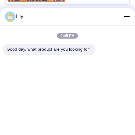
Lily
Bad Request
Semua
2:45 PM
spare part penggali
Excavator Final Drive
Good day, what product are you looking for?
Excavator Swing
Bagian Mesin
Gear
Excavator
Ekskavator Travel
Motor Ayunan
Motor
Excavator
Pompa Hidrolik
Bantalan excavator
Excavator