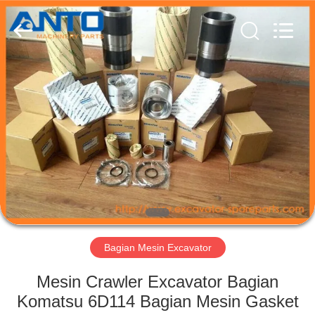
Guangzhou
Anto
Machinery
Parts
Co.,Ltd..
All
Rights
Reserved.
RUMAH
PRODUK
TENTANG
KAMI
TUR
PABRIK
Bagian Mesin Excavator
Mesin Crawler Excavator Bagian
KONTROL
Komatsu 6D114 Bagian Mesin Gasket