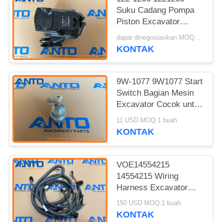
Suku Cadang Pompa
Piston Excavator
Cocok Untuk 3054
dapat dinegosiasikan MOQ:1 buah
TH62 TH63 TH82 TH83
KONTAK
9W-1077 9W1077 Start
Switch Bagian Mesin
Excavator Cocok untuk
C12 C15 C18 3208
11 USD MOQ:1 buah
3304 3306 3408 3412
KONTAK
VOE14554215
14554215 Wiring
Harness Excavator
Engine Parts Fitting
150 USD MOQ:1 buah
Untuk EC240B EC290B
KONTAK